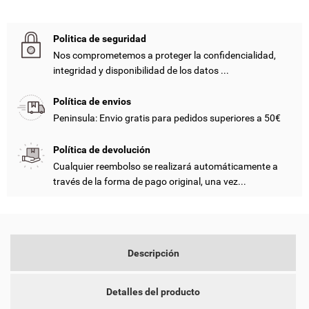
Politica de seguridad
Nos comprometemos a proteger la confidencialidad,
integridad y disponibilidad de los datos ...
Política de envios
Peninsula: Envio gratis para pedidos superiores a 50€
((TITLE))
Política de devolución
INICIAR SESIÓN
Cualquier reembolso se realizará automáticamente a
MY WISHLISTS
través de la forma de pago original, una vez...
((LABEL))
DEBE INICIAR SESIÓN PARA GUARDAR PRODUCTOS EN SU
LISTA DE DESEOS.
add_circle_outline
CREATE NEW LIST
Descripción
((CANCELTEXT))
((LOGINTEXT))
((CANCELTEXT))
((CREATETEXT))
Detalles del producto