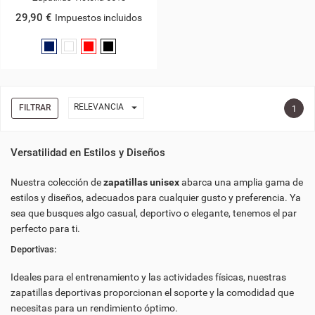
29,90 €
Impuestos incluidos
Azul
Blanco
Rojo
Negro
Marino

RELEVANCIA
FILTRAR
1
Versatilidad en Estilos y Diseños
Nuestra colección de
zapatillas unisex
abarca una amplia gama de
((TITLE))
INICIAR SESIÓN
estilos y diseños, adecuados para cualquier gusto y preferencia. Ya
((MODALTITLE))
sea que busques algo casual, deportivo o elegante, tenemos el par
MY WISHLISTS
((LABEL))
perfecto para ti.
DEBE INICIAR SESIÓN PARA GUARDAR PRODUCTOS EN SU
((CONFIRMMESSAGE))
LISTA DE DESEOS.
Deportivas:
add_circle_outline
CREATE NEW LIST
Ideales para el entrenamiento y las actividades físicas, nuestras
((CANCELTEXT))
((MODALDELETETEXT))
zapatillas deportivas proporcionan el soporte y la comodidad que
((CANCELTEXT))
((LOGINTEXT))
((CANCELTEXT))
((CREATETEXT))
necesitas para un rendimiento óptimo.