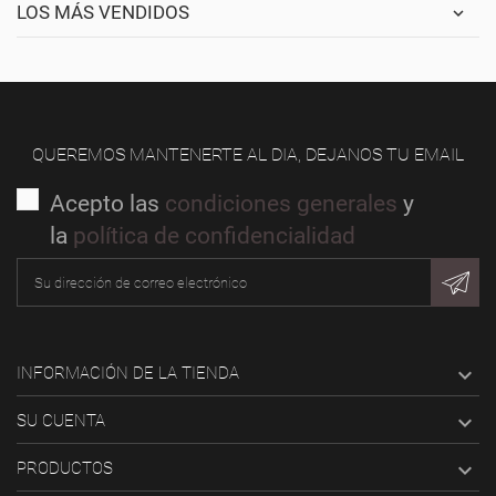
LOS MÁS VENDIDOS
QUEREMOS MANTENERTE AL DIA, DEJANOS TU EMAIL
Acepto las
condiciones generales
y
la
política de confidencialidad

INFORMACIÓN DE LA TIENDA

SU CUENTA

PRODUCTOS