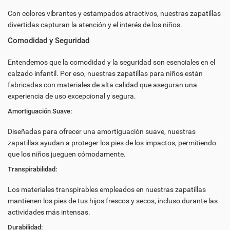
Con colores vibrantes y estampados atractivos, nuestras zapatillas
divertidas capturan la atención y el interés de los niños.
Comodidad y Seguridad
Entendemos que la comodidad y la seguridad son esenciales en el
calzado infantil. Por eso, nuestras zapatillas para niños están
fabricadas con materiales de alta calidad que aseguran una
((TITLE))
INICIAR SESIÓN
experiencia de uso excepcional y segura.
((MODALTITLE))
MY WISHLISTS
Amortiguación Suave:
((LABEL))
DEBE INICIAR SESIÓN PARA GUARDAR PRODUCTOS EN SU
((CONFIRMMESSAGE))
Diseñadas para ofrecer una amortiguación suave, nuestras
LISTA DE DESEOS.
zapatillas ayudan a proteger los pies de los impactos, permitiendo
que los niños jueguen cómodamente.
add_circle_outline
CREATE NEW LIST
((CANCELTEXT))
((MODALDELETETEXT))
((CANCELTEXT))
((LOGINTEXT))
Transpirabilidad:
((CANCELTEXT))
((CREATETEXT))
Los materiales transpirables empleados en nuestras zapatillas
mantienen los pies de tus hijos frescos y secos, incluso durante las
actividades más intensas.
Durabilidad: