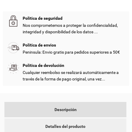
Politica de seguridad
Nos comprometemos a proteger la confidencialidad,
integridad y disponibilidad de los datos ...
Política de envios
Peninsula: Envio gratis para pedidos superiores a 50€
((TITLE))
INICIAR SESIÓN
Política de devolución
Cualquier reembolso se realizará automáticamente a
MY WISHLISTS
((LABEL))
través de la forma de pago original, una vez...
DEBE INICIAR SESIÓN PARA GUARDAR PRODUCTOS EN SU
LISTA DE DESEOS.
add_circle_outline
CREATE NEW LIST
((CANCELTEXT))
((LOGINTEXT))
Descripción
((CANCELTEXT))
((CREATETEXT))
Detalles del producto