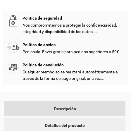
Politica de seguridad
Nos comprometemos a proteger la confidencialidad,
integridad y disponibilidad de los datos ...
Política de envios
Peninsula: Envio gratis para pedidos superiores a 50€
((TITLE))
INICIAR SESIÓN
Política de devolución
Cualquier reembolso se realizará automáticamente a
MY WISHLISTS
((LABEL))
través de la forma de pago original, una vez...
DEBE INICIAR SESIÓN PARA GUARDAR PRODUCTOS EN SU
LISTA DE DESEOS.
add_circle_outline
CREATE NEW LIST
((CANCELTEXT))
((LOGINTEXT))
Descripción
((CANCELTEXT))
((CREATETEXT))
Detalles del producto